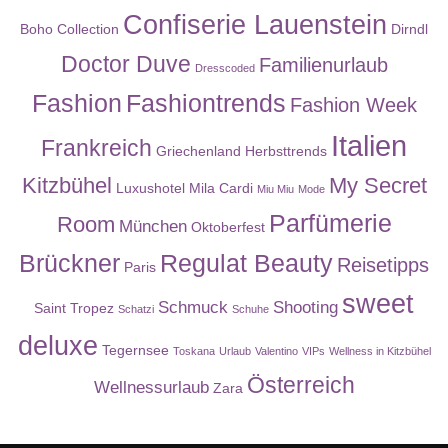
Confiserie Lauenstein
Boho Collection
Dirndl
Doctor Duve
Familienurlaub
Dresscoded
Fashion
Fashiontrends
Fashion Week
Italien
Frankreich
Griechenland
Herbsttrends
Kitzbühel
My Secret
Luxushotel
Mila Cardi
Miu Miu
Mode
Parfümerie
Room
München
Oktoberfest
Brückner
Regulat Beauty
Reisetipps
Paris
sweet
Schmuck
Shooting
Saint Tropez
Schatzi
Schuhe
deluxe
Tegernsee
Toskana
Urlaub
Valentino
VIPs
Wellness in Kitzbühel
Österreich
Wellnessurlaub
Zara