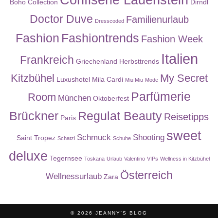
Confiserie Lauenstein
Boho Collection
Dirndl
Doctor Duve
Familienurlaub
Dresscoded
Fashion
Fashiontrends
Fashion Week
Italien
Frankreich
Griechenland
Herbsttrends
Kitzbühel
My Secret
Luxushotel
Mila Cardi
Miu Miu
Mode
Parfümerie
Room
München
Oktoberfest
Brückner
Regulat Beauty
Reisetipps
Paris
sweet
Schmuck
Shooting
Saint Tropez
Schatzi
Schuhe
deluxe
Tegernsee
Toskana
Urlaub
Valentino
VIPs
Wellness in Kitzbühel
Österreich
Wellnessurlaub
Zara
© 2026
JEANNY'S BLOG