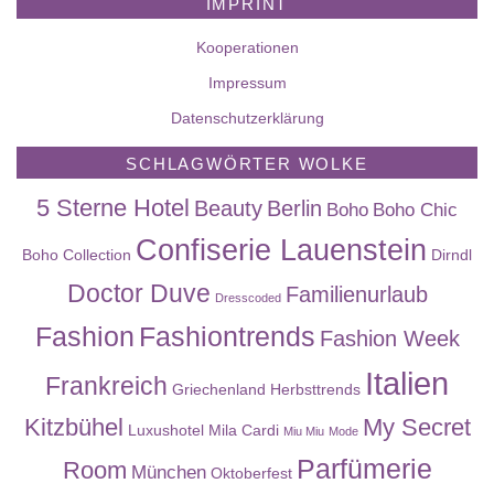
IMPRINT
Kooperationen
Impressum
Datenschutzerklärung
SCHLAGWÖRTER WOLKE
5 Sterne Hotel
Beauty
Berlin
Boho
Boho Chic
Confiserie Lauenstein
Boho Collection
Dirndl
Doctor Duve
Familienurlaub
Dresscoded
Fashion
Fashiontrends
Fashion Week
Italien
Frankreich
Griechenland
Herbsttrends
Kitzbühel
My Secret
Luxushotel
Mila Cardi
Miu Miu
Mode
Parfümerie
Room
München
Oktoberfest