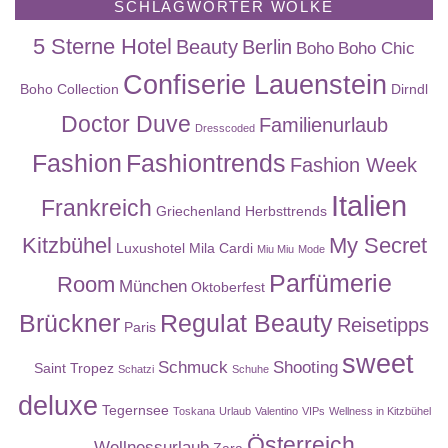
SCHLAGWÖRTER WOLKE
5 Sterne Hotel
Beauty
Berlin
Boho
Boho Chic
Confiserie Lauenstein
Boho Collection
Dirndl
Doctor Duve
Familienurlaub
Dresscoded
Fashion
Fashiontrends
Fashion Week
Italien
Frankreich
Griechenland
Herbsttrends
Kitzbühel
My Secret
Luxushotel
Mila Cardi
Miu Miu
Mode
Parfümerie
Room
München
Oktoberfest
Brückner
Regulat Beauty
Reisetipps
Paris
sweet
Schmuck
Shooting
Saint Tropez
Schatzi
Schuhe
deluxe
Tegernsee
Toskana
Urlaub
Valentino
VIPs
Wellness in Kitzbühel
Österreich
Wellnessurlaub