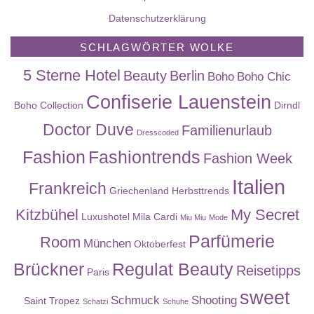
Datenschutzerklärung
SCHLAGWÖRTER WOLKE
5 Sterne Hotel
Beauty
Berlin
Boho
Boho Chic
Confiserie Lauenstein
Boho Collection
Dirndl
Doctor Duve
Familienurlaub
Dresscoded
Fashion
Fashiontrends
Fashion Week
Italien
Frankreich
Griechenland
Herbsttrends
Kitzbühel
My Secret
Luxushotel
Mila Cardi
Miu Miu
Mode
Parfümerie
Room
München
Oktoberfest
Brückner
Regulat Beauty
Reisetipps
Paris
sweet
Schmuck
Shooting
Saint Tropez
Schatzi
Schuhe