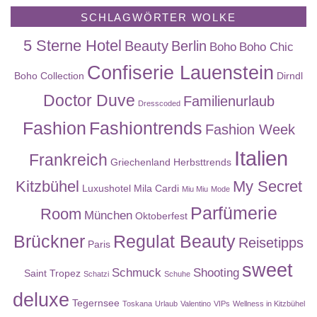
SCHLAGWÖRTER WOLKE
5 Sterne Hotel
Beauty
Berlin
Boho
Boho Chic
Confiserie Lauenstein
Boho Collection
Dirndl
Doctor Duve
Familienurlaub
Dresscoded
Fashion
Fashiontrends
Fashion Week
Italien
Frankreich
Griechenland
Herbsttrends
Kitzbühel
My Secret
Luxushotel
Mila Cardi
Miu Miu
Mode
Parfümerie
Room
München
Oktoberfest
Brückner
Regulat Beauty
Reisetipps
Paris
sweet
Schmuck
Shooting
Saint Tropez
Schatzi
Schuhe
deluxe
Tegernsee
Toskana
Urlaub
Valentino
VIPs
Wellness in Kitzbühel