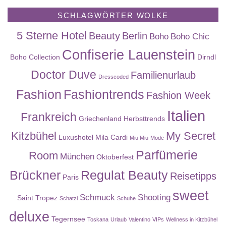
SCHLAGWÖRTER WOLKE
5 Sterne Hotel
Beauty
Berlin
Boho
Boho Chic
Confiserie Lauenstein
Boho Collection
Dirndl
Doctor Duve
Familienurlaub
Dresscoded
Fashion
Fashiontrends
Fashion Week
Italien
Frankreich
Griechenland
Herbsttrends
Kitzbühel
My Secret
Luxushotel
Mila Cardi
Miu Miu
Mode
Parfümerie
Room
München
Oktoberfest
Brückner
Regulat Beauty
Reisetipps
Paris
sweet
Schmuck
Shooting
Saint Tropez
Schatzi
Schuhe
deluxe
Tegernsee
Toskana
Urlaub
Valentino
VIPs
Wellness in Kitzbühel