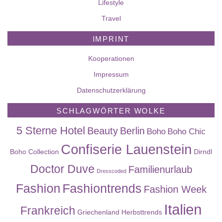
Lifestyle
Travel
IMPRINT
Kooperationen
Impressum
Datenschutzerklärung
SCHLAGWÖRTER WOLKE
5 Sterne Hotel
Beauty
Berlin
Boho
Boho Chic
Confiserie Lauenstein
Boho Collection
Dirndl
Doctor Duve
Familienurlaub
Dresscoded
Fashion
Fashiontrends
Fashion Week
Italien
Frankreich
Griechenland
Herbsttrends