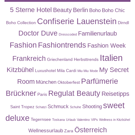
5 Sterne Hotel
Beauty
Berlin
Boho
Boho Chic
Confiserie Lauenstein
Boho Collection
Dirndl
Doctor Duve
Familienurlaub
Dresscoded
Fashion
Fashiontrends
Fashion Week
Italien
Frankreich
Griechenland
Herbsttrends
Kitzbühel
My Secret
Luxushotel
Mila Cardi
Miu Miu
Mode
Parfümerie
Room
München
Oktoberfest
Brückner
Regulat Beauty
Reisetipps
Paris
sweet
Schmuck
Shooting
Saint Tropez
Schatzi
Schuhe
deluxe
Tegernsee
Toskana
Urlaub
Valentino
VIPs
Wellness in Kitzbühel
Österreich
Wellnessurlaub
Zara