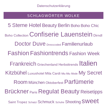
Datenschutzerklärung
SCHLAGWÖRTER WOLKE
5 Sterne Hotel
Beauty
Berlin
Boho
Boho Chic
Confiserie Lauenstein
Boho Collection
Dirndl
Doctor Duve
Familienurlaub
Dresscoded
Fashion
Fashiontrends
Fashion Week
Italien
Frankreich
Griechenland
Herbsttrends
Kitzbühel
My Secret
Luxushotel
Mila Cardi
Miu Miu
Mode
Parfümerie
Room
München
Oktoberfest
Brückner
Regulat Beauty
Reisetipps
Paris
sweet
Schmuck
Shooting
Saint Tropez
Schatzi
Schuhe