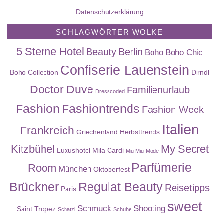
Datenschutzerklärung
SCHLAGWÖRTER WOLKE
5 Sterne Hotel
Beauty
Berlin
Boho
Boho Chic
Confiserie Lauenstein
Boho Collection
Dirndl
Doctor Duve
Familienurlaub
Dresscoded
Fashion
Fashiontrends
Fashion Week
Italien
Frankreich
Griechenland
Herbsttrends
Kitzbühel
My Secret
Luxushotel
Mila Cardi
Miu Miu
Mode
Parfümerie
Room
München
Oktoberfest
Brückner
Regulat Beauty
Reisetipps
Paris
sweet
Schmuck
Shooting
Saint Tropez
Schatzi
Schuhe