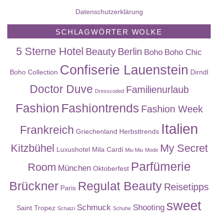
Datenschutzerklärung
SCHLAGWÖRTER WOLKE
5 Sterne Hotel
Beauty
Berlin
Boho
Boho Chic
Confiserie Lauenstein
Boho Collection
Dirndl
Doctor Duve
Familienurlaub
Dresscoded
Fashion
Fashiontrends
Fashion Week
Italien
Frankreich
Griechenland
Herbsttrends
Kitzbühel
My Secret
Luxushotel
Mila Cardi
Miu Miu
Mode
Parfümerie
Room
München
Oktoberfest
Brückner
Regulat Beauty
Reisetipps
Paris
sweet
Schmuck
Shooting
Saint Tropez
Schatzi
Schuhe