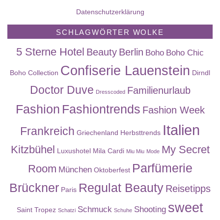
Datenschutzerklärung
SCHLAGWÖRTER WOLKE
5 Sterne Hotel
Beauty
Berlin
Boho
Boho Chic
Confiserie Lauenstein
Boho Collection
Dirndl
Doctor Duve
Familienurlaub
Dresscoded
Fashion
Fashiontrends
Fashion Week
Italien
Frankreich
Griechenland
Herbsttrends
Kitzbühel
My Secret
Luxushotel
Mila Cardi
Miu Miu
Mode
Parfümerie
Room
München
Oktoberfest
Brückner
Regulat Beauty
Reisetipps
Paris
sweet
Schmuck
Shooting
Saint Tropez
Schatzi
Schuhe