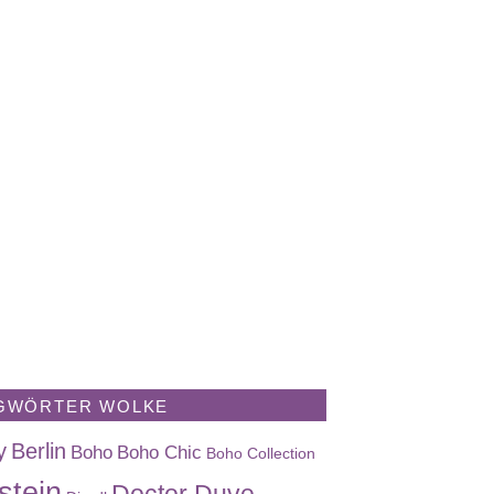
GWÖRTER WOLKE
y
Berlin
Boho
Boho Chic
Boho Collection
stein
Doctor Duve