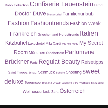
Confiserie Lauenstein
Boho Collection
Dirndl
Doctor Duve
Familienurlaub
Dresscoded
Fashion
Fashiontrends
Fashion Week
Italien
Frankreich
Griechenland
Herbsttrends
Kitzbühel
My Secret
Luxushotel
Mila Cardi
Miu Miu
Mode
Parfümerie
Room
München
Oktoberfest
Brückner
Regulat Beauty
Reisetipps
Paris
sweet
Schmuck
Shooting
Saint Tropez
Schatzi
Schuhe
deluxe
Tegernsee
Toskana
Urlaub
Valentino
VIPs
Wellness in Kitzbühel
Österreich
Wellnessurlaub
Zara