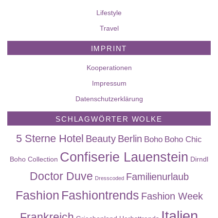
Lifestyle
Travel
IMPRINT
Kooperationen
Impressum
Datenschutzerklärung
SCHLAGWÖRTER WOLKE
5 Sterne Hotel
Beauty
Berlin
Boho
Boho Chic
Confiserie Lauenstein
Boho Collection
Dirndl
Doctor Duve
Familienurlaub
Dresscoded
Fashion
Fashiontrends
Fashion Week
Italien
Frankreich