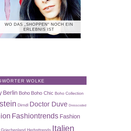
WO DAS „SHOPPEN“ NOCH EIN
ERLEBNIS IST
GWÖRTER WOLKE
y
Berlin
Boho
Boho Chic
Boho Collection
stein
Doctor Duve
Dirndl
Dresscoded
ion
Fashiontrends
Fashion
Italien
Griechenland
Herbsttrends