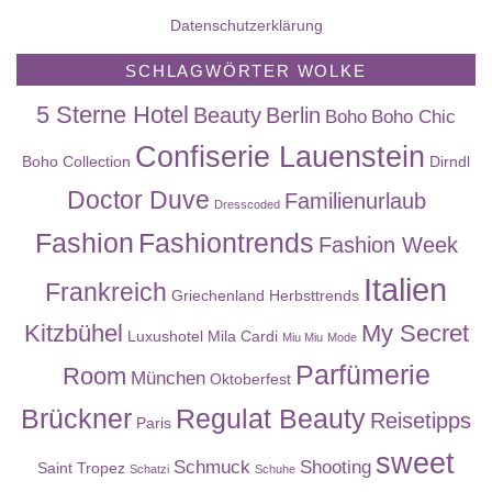
Datenschutzerklärung
SCHLAGWÖRTER WOLKE
5 Sterne Hotel
Beauty
Berlin
Boho
Boho Chic
Confiserie Lauenstein
Boho Collection
Dirndl
Doctor Duve
Familienurlaub
Dresscoded
Fashion
Fashiontrends
Fashion Week
Italien
Frankreich
Griechenland
Herbsttrends
Kitzbühel
My Secret
Luxushotel
Mila Cardi
Miu Miu
Mode
Parfümerie
Room
München
Oktoberfest
Brückner
Regulat Beauty
Reisetipps
Paris
sweet
Schmuck
Shooting
Saint Tropez
Schatzi
Schuhe