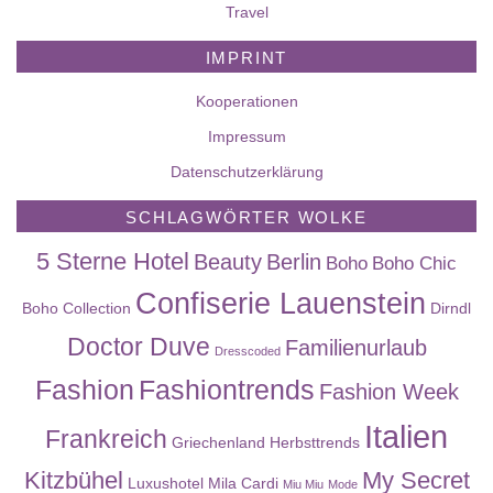
Travel
IMPRINT
Kooperationen
Impressum
Datenschutzerklärung
SCHLAGWÖRTER WOLKE
5 Sterne Hotel
Beauty
Berlin
Boho
Boho Chic
Confiserie Lauenstein
Boho Collection
Dirndl
Doctor Duve
Familienurlaub
Dresscoded
Fashion
Fashiontrends
Fashion Week
Italien
Frankreich
Griechenland
Herbsttrends
Kitzbühel
My Secret
Luxushotel
Mila Cardi
Miu Miu
Mode