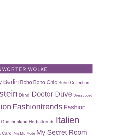
GWÖRTER WOLKE
y
Berlin
Boho
Boho Chic
Boho Collection
stein
Doctor Duve
Dirndl
Dresscoded
ion
Fashiontrends
Fashion
Italien
Griechenland
Herbsttrends
My Secret Room
a Cardi
Miu Miu
Mode