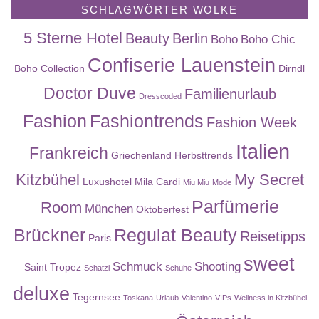
SCHLAGWÖRTER WOLKE
5 Sterne Hotel
Beauty
Berlin
Boho
Boho Chic
Confiserie Lauenstein
Boho Collection
Dirndl
Doctor Duve
Familienurlaub
Dresscoded
Fashion
Fashiontrends
Fashion Week
Italien
Frankreich
Griechenland
Herbsttrends
Kitzbühel
My Secret
Luxushotel
Mila Cardi
Miu Miu
Mode
Parfümerie
Room
München
Oktoberfest
Brückner
Regulat Beauty
Reisetipps
Paris
sweet
Schmuck
Shooting
Saint Tropez
Schatzi
Schuhe
deluxe
Tegernsee
Toskana
Urlaub
Valentino
VIPs
Wellness in Kitzbühel