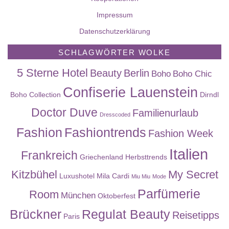
Impressum
Datenschutzerklärung
SCHLAGWÖRTER WOLKE
5 Sterne Hotel
Beauty
Berlin
Boho
Boho Chic
Confiserie Lauenstein
Boho Collection
Dirndl
Doctor Duve
Familienurlaub
Dresscoded
Fashion
Fashiontrends
Fashion Week
Italien
Frankreich
Griechenland
Herbsttrends
Kitzbühel
My Secret
Luxushotel
Mila Cardi
Miu Miu
Mode
Parfümerie
Room
München
Oktoberfest
Brückner
Regulat Beauty
Reisetipps
Paris