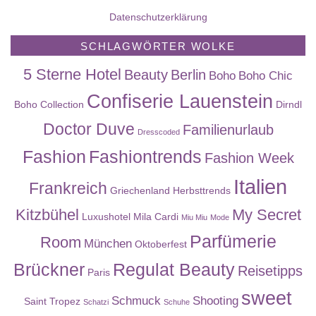
Datenschutzerklärung
SCHLAGWÖRTER WOLKE
5 Sterne Hotel
Beauty
Berlin
Boho
Boho Chic
Confiserie Lauenstein
Boho Collection
Dirndl
Doctor Duve
Familienurlaub
Dresscoded
Fashion
Fashiontrends
Fashion Week
Italien
Frankreich
Griechenland
Herbsttrends
Kitzbühel
My Secret
Luxushotel
Mila Cardi
Miu Miu
Mode
Parfümerie
Room
München
Oktoberfest
Brückner
Regulat Beauty
Reisetipps
Paris
sweet
Schmuck
Shooting
Saint Tropez
Schatzi
Schuhe