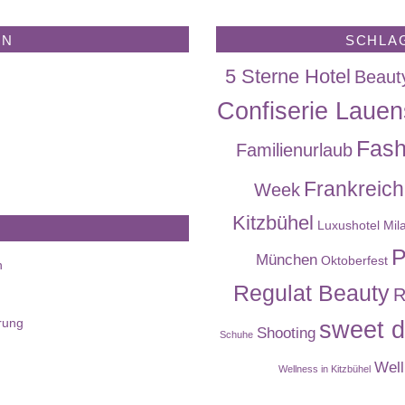
EN
SCHLA
5 Sterne Hotel
Beaut
Confiserie Lauen
Fash
Familienurlaub
Frankreich
Week
Kitzbühel
Luxushotel
Mil
P
München
Oktoberfest
n
Regulat Beauty
R
rung
sweet d
Shooting
Schuhe
Well
Wellness in Kitzbühel