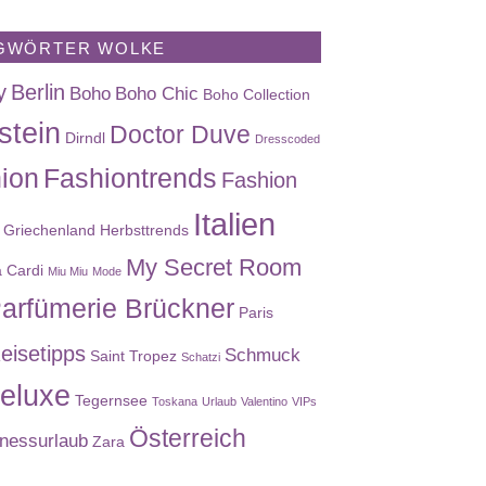
GWÖRTER WOLKE
y
Berlin
Boho
Boho Chic
Boho Collection
stein
Doctor Duve
Dirndl
Dresscoded
ion
Fashiontrends
Fashion
Italien
Griechenland
Herbsttrends
My Secret Room
a Cardi
Miu Miu
Mode
arfümerie Brückner
Paris
eisetipps
Schmuck
Saint Tropez
Schatzi
eluxe
Tegernsee
Toskana
Urlaub
Valentino
VIPs
Österreich
nessurlaub
Zara