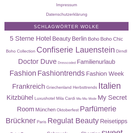
Impressum
Datenschutzerklärung
SCHLAGWÖRTER WOLKE
5 Sterne Hotel
Beauty
Berlin
Boho
Boho Chic
Confiserie Lauenstein
Boho Collection
Dirndl
Doctor Duve
Familienurlaub
Dresscoded
Fashion
Fashiontrends
Fashion Week
Italien
Frankreich
Griechenland
Herbsttrends
Kitzbühel
My Secret
Luxushotel
Mila Cardi
Miu Miu
Mode
Parfümerie
Room
München
Oktoberfest
Brückner
Regulat Beauty
Reisetipps
Paris
sweet