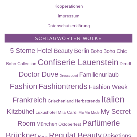
Kooperationen
Impressum
Datenschutzerklärung
SCHLAGWÖRTER WOLKE
5 Sterne Hotel
Beauty
Berlin
Boho
Boho Chic
Confiserie Lauenstein
Boho Collection
Dirndl
Doctor Duve
Familienurlaub
Dresscoded
Fashion
Fashiontrends
Fashion Week
Italien
Frankreich
Griechenland
Herbsttrends
Kitzbühel
My Secret
Luxushotel
Mila Cardi
Miu Miu
Mode
Parfümerie
Room
München
Oktoberfest
Brückner
Regulat Beauty
Reisetipps
Paris