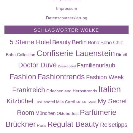
Impressum
Datenschutzerklärung
SCHLAGWÖRTER WOLKE
5 Sterne Hotel
Beauty
Berlin
Boho
Boho Chic
Confiserie Lauenstein
Boho Collection
Dirndl
Doctor Duve
Familienurlaub
Dresscoded
Fashion
Fashiontrends
Fashion Week
Italien
Frankreich
Griechenland
Herbsttrends
Kitzbühel
My Secret
Luxushotel
Mila Cardi
Miu Miu
Mode
Parfümerie
Room
München
Oktoberfest
Brückner
Regulat Beauty
Reisetipps
Paris