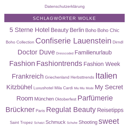
Datenschutzerklärung
SCHLAGWÖRTER WOLKE
5 Sterne Hotel
Beauty
Berlin
Boho
Boho Chic
Confiserie Lauenstein
Boho Collection
Dirndl
Doctor Duve
Familienurlaub
Dresscoded
Fashion
Fashiontrends
Fashion Week
Italien
Frankreich
Griechenland
Herbsttrends
Kitzbühel
My Secret
Luxushotel
Mila Cardi
Miu Miu
Mode
Parfümerie
Room
München
Oktoberfest
Brückner
Regulat Beauty
Reisetipps
Paris
sweet
Schmuck
Shooting
Saint Tropez
Schatzi
Schuhe