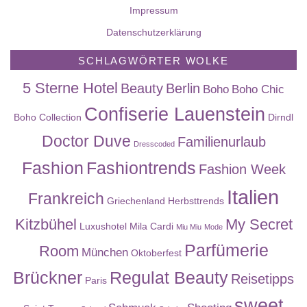
Impressum
Datenschutzerklärung
SCHLAGWÖRTER WOLKE
5 Sterne Hotel
Beauty
Berlin
Boho
Boho Chic
Confiserie Lauenstein
Boho Collection
Dirndl
Doctor Duve
Familienurlaub
Dresscoded
Fashion
Fashiontrends
Fashion Week
Italien
Frankreich
Griechenland
Herbsttrends
Kitzbühel
My Secret
Luxushotel
Mila Cardi
Miu Miu
Mode
Parfümerie
Room
München
Oktoberfest
Brückner
Regulat Beauty
Reisetipps
Paris
sweet