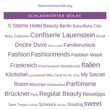
Datenschutzerklärung
SCHLAGWÖRTER WOLKE
5 Sterne Hotel
Beauty
Berlin
Boho
Boho Chic
Confiserie Lauenstein
Boho Collection
Dirndl
Doctor Duve
Familienurlaub
Dresscoded
Fashion
Fashiontrends
Fashion Week
Italien
Frankreich
Griechenland
Herbsttrends
Kitzbühel
My Secret
Luxushotel
Mila Cardi
Miu Miu
Mode
Parfümerie
Room
München
Oktoberfest
Brückner
Regulat Beauty
Reisetipps
Paris
sweet
Schmuck
Shooting
Saint Tropez
Schatzi
Schuhe