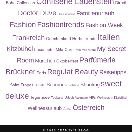
Confiserie Lauenstein
Boho Collection
Dirndl
Doctor Duve
Familienurlaub
Dresscoded
Fashion
Fashiontrends
Fashion Week
Italien
Frankreich
Griechenland
Herbsttrends
Kitzbühel
My Secret
Luxushotel
Mila Cardi
Miu Miu
Mode
Parfümerie
Room
München
Oktoberfest
Brückner
Regulat Beauty
Reisetipps
Paris
sweet
Schmuck
Shooting
Saint Tropez
Schatzi
Schuhe
deluxe
Tegernsee
Toskana
Urlaub
Valentino
VIPs
Wellness in Kitzbühel
Österreich
Wellnessurlaub
Zara
© 2026
JEANNY'S BLOG