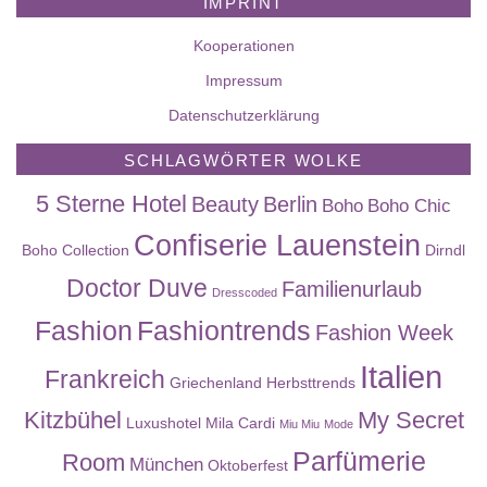
IMPRINT
Kooperationen
Impressum
Datenschutzerklärung
SCHLAGWÖRTER WOLKE
5 Sterne Hotel
Beauty
Berlin
Boho
Boho Chic
Confiserie Lauenstein
Boho Collection
Dirndl
Doctor Duve
Familienurlaub
Dresscoded
Fashion
Fashiontrends
Fashion Week
Italien
Frankreich
Griechenland
Herbsttrends
Kitzbühel
My Secret
Luxushotel
Mila Cardi
Miu Miu
Mode
Parfümerie
Room
München
Oktoberfest