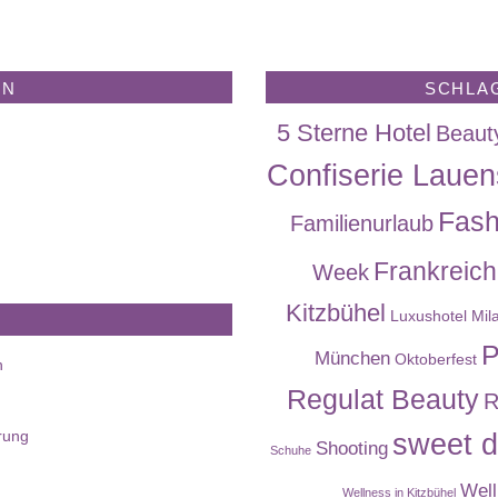
EN
SCHLA
5 Sterne Hotel
Beaut
Confiserie Lauen
Fash
Familienurlaub
Frankreich
Week
Kitzbühel
Luxushotel
Mil
P
München
Oktoberfest
n
Regulat Beauty
R
rung
sweet d
Shooting
Schuhe
Well
Wellness in Kitzbühel