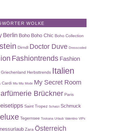
GWÖRTER WOLKE
y
Berlin
Boho
Boho Chic
Boho Collection
stein
Doctor Duve
Dirndl
Dresscoded
ion
Fashiontrends
Fashion
Italien
Griechenland
Herbsttrends
My Secret Room
a Cardi
Miu Miu
Mode
arfümerie Brückner
Paris
eisetipps
Schmuck
Saint Tropez
Schatzi
eluxe
Tegernsee
Toskana
Urlaub
Valentino
VIPs
Österreich
nessurlaub
Zara