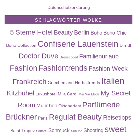
Datenschutzerklärung
SCHLAGWÖRTER WOLKE
5 Sterne Hotel
Beauty
Berlin
Boho
Boho Chic
Confiserie Lauenstein
Boho Collection
Dirndl
Doctor Duve
Familienurlaub
Dresscoded
Fashion
Fashiontrends
Fashion Week
Italien
Frankreich
Griechenland
Herbsttrends
Kitzbühel
My Secret
Luxushotel
Mila Cardi
Miu Miu
Mode
Parfümerie
Room
München
Oktoberfest
Brückner
Regulat Beauty
Reisetipps
Paris
sweet
Schmuck
Shooting
Saint Tropez
Schatzi
Schuhe