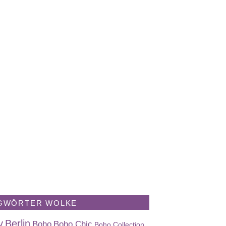
GWÖRTER WOLKE
y
Berlin
Boho
Boho Chic
Boho Collection