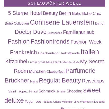
SCHLAGWÖRTER WOLKE
5 Sterne Hotel
Beauty
Berlin
Boho
Boho Chic
Confiserie Lauenstein
Boho Collection
Dirndl
Doctor Duve
Familienurlaub
Dresscoded
Fashion
Fashiontrends
Fashion Week
Italien
Frankreich
Griechenland
Herbsttrends
Kitzbühel
My Secret
Luxushotel
Mila Cardi
Miu Miu
Mode
Parfümerie
Room
München
Oktoberfest
Brückner
Regulat Beauty
Reisetipps
Paris
sweet
Schmuck
Shooting
Saint Tropez
Schatzi
Schuhe
deluxe
Tegernsee
Toskana
Urlaub
Valentino
VIPs
Wellness in Kitzbühel