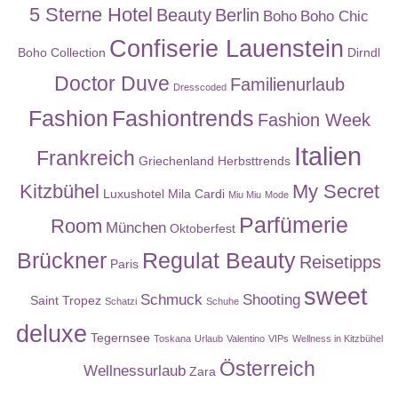
5 Sterne Hotel
Beauty
Berlin
Boho
Boho Chic
Confiserie Lauenstein
Boho Collection
Dirndl
Doctor Duve
Familienurlaub
Dresscoded
Fashion
Fashiontrends
Fashion Week
Italien
Frankreich
Griechenland
Herbsttrends
Kitzbühel
My Secret
Luxushotel
Mila Cardi
Miu Miu
Mode
Parfümerie
Room
München
Oktoberfest
Brückner
Regulat Beauty
Reisetipps
Paris
sweet
Schmuck
Shooting
Saint Tropez
Schatzi
Schuhe
deluxe
Tegernsee
Toskana
Urlaub
Valentino
VIPs
Wellness in Kitzbühel
Österreich
Wellnessurlaub
Zara