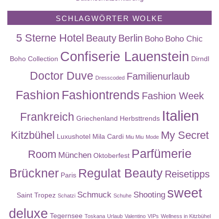
SCHLAGWÖRTER WOLKE
5 Sterne Hotel
Beauty
Berlin
Boho
Boho Chic
Confiserie Lauenstein
Boho Collection
Dirndl
Doctor Duve
Familienurlaub
Dresscoded
Fashion
Fashiontrends
Fashion Week
Italien
Frankreich
Griechenland
Herbsttrends
Kitzbühel
My Secret
Luxushotel
Mila Cardi
Miu Miu
Mode
Parfümerie
Room
München
Oktoberfest
Brückner
Regulat Beauty
Reisetipps
Paris
sweet
Schmuck
Shooting
Saint Tropez
Schatzi
Schuhe
deluxe
Tegernsee
Toskana
Urlaub
Valentino
VIPs
Wellness in Kitzbühel