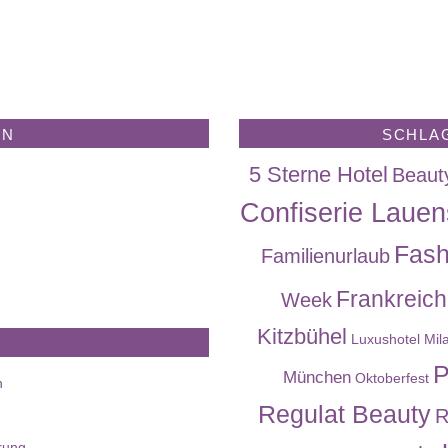
EN
SCHLA
5 Sterne Hotel
Beaut
Confiserie Lauen
Fash
Familienurlaub
Frankreich
Week
Kitzbühel
Luxushotel
Mil
P
München
Oktoberfest
n
Regulat Beauty
R
rung