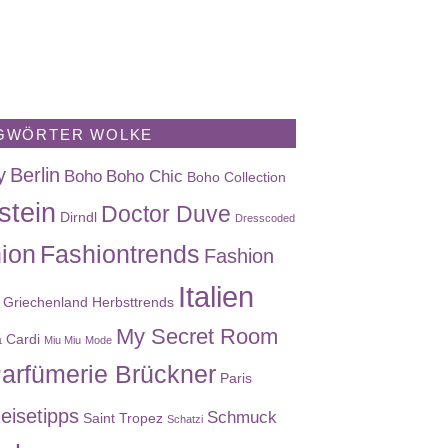
GWÖRTER WOLKE
y
Berlin
Boho
Boho Chic
Boho Collection
stein
Doctor Duve
Dirndl
Dresscoded
ion
Fashiontrends
Fashion
Italien
Griechenland
Herbsttrends
My Secret Room
a Cardi
Miu Miu
Mode
arfümerie Brückner
Paris
eisetipps
Schmuck
Saint Tropez
Schatzi