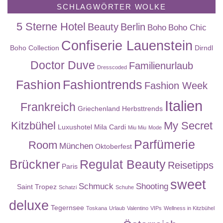
SCHLAGWÖRTER WOLKE
5 Sterne Hotel
Beauty
Berlin
Boho
Boho Chic
Confiserie Lauenstein
Boho Collection
Dirndl
Doctor Duve
Familienurlaub
Dresscoded
Fashion
Fashiontrends
Fashion Week
Italien
Frankreich
Griechenland
Herbsttrends
Kitzbühel
My Secret
Luxushotel
Mila Cardi
Miu Miu
Mode
Parfümerie
Room
München
Oktoberfest
Brückner
Regulat Beauty
Reisetipps
Paris
sweet
Schmuck
Shooting
Saint Tropez
Schatzi
Schuhe
deluxe
Tegernsee
Toskana
Urlaub
Valentino
VIPs
Wellness in Kitzbühel