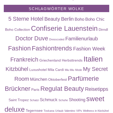
SCHLAGWÖRTER WOLKE
5 Sterne Hotel
Beauty
Berlin
Boho
Boho Chic
Confiserie Lauenstein
Boho Collection
Dirndl
Doctor Duve
Familienurlaub
Dresscoded
Fashion
Fashiontrends
Fashion Week
Italien
Frankreich
Griechenland
Herbsttrends
Kitzbühel
My Secret
Luxushotel
Mila Cardi
Miu Miu
Mode
Parfümerie
Room
München
Oktoberfest
Brückner
Regulat Beauty
Reisetipps
Paris
sweet
Schmuck
Shooting
Saint Tropez
Schatzi
Schuhe
deluxe
Tegernsee
Toskana
Urlaub
Valentino
VIPs
Wellness in Kitzbühel