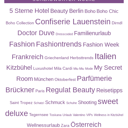
5 Sterne Hotel
Beauty
Berlin
Boho
Boho Chic
Confiserie Lauenstein
Boho Collection
Dirndl
Doctor Duve
Familienurlaub
Dresscoded
Fashion
Fashiontrends
Fashion Week
Italien
Frankreich
Griechenland
Herbsttrends
Kitzbühel
My Secret
Luxushotel
Mila Cardi
Miu Miu
Mode
Parfümerie
Room
München
Oktoberfest
Brückner
Regulat Beauty
Reisetipps
Paris
sweet
Schmuck
Shooting
Saint Tropez
Schatzi
Schuhe
deluxe
Tegernsee
Toskana
Urlaub
Valentino
VIPs
Wellness in Kitzbühel
Österreich
Wellnessurlaub
Zara