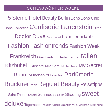
SCHLAGWÖRTER WOLKE
5 Sterne Hotel
Beauty
Berlin
Boho
Boho Chic
Confiserie Lauenstein
Boho Collection
Dirndl
Doctor Duve
Familienurlaub
Dresscoded
Fashion
Fashiontrends
Fashion Week
Italien
Frankreich
Griechenland
Herbsttrends
Kitzbühel
My Secret
Luxushotel
Mila Cardi
Miu Miu
Mode
Parfümerie
Room
München
Oktoberfest
Brückner
Regulat Beauty
Reisetipps
Paris
sweet
Schmuck
Shooting
Saint Tropez
Schatzi
Schuhe
deluxe
Tegernsee
Toskana
Urlaub
Valentino
VIPs
Wellness in Kitzbühel