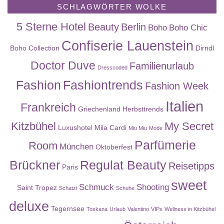
SCHLAGWÖRTER WOLKE
5 Sterne Hotel
Beauty
Berlin
Boho
Boho Chic
Confiserie Lauenstein
Boho Collection
Dirndl
Doctor Duve
Familienurlaub
Dresscoded
Fashion
Fashiontrends
Fashion Week
Italien
Frankreich
Griechenland
Herbsttrends
Kitzbühel
My Secret
Luxushotel
Mila Cardi
Miu Miu
Mode
Parfümerie
Room
München
Oktoberfest
Brückner
Regulat Beauty
Reisetipps
Paris
sweet
Schmuck
Shooting
Saint Tropez
Schatzi
Schuhe
deluxe
Tegernsee
Toskana
Urlaub
Valentino
VIPs
Wellness in Kitzbühel