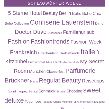
SCHLAGWÖRTER WOLKE
5 Sterne Hotel
Beauty
Berlin
Boho
Boho Chic
Confiserie Lauenstein
Boho Collection
Dirndl
Doctor Duve
Familienurlaub
Dresscoded
Fashion
Fashiontrends
Fashion Week
Italien
Frankreich
Griechenland
Herbsttrends
Kitzbühel
My Secret
Luxushotel
Mila Cardi
Miu Miu
Mode
Parfümerie
Room
München
Oktoberfest
Brückner
Regulat Beauty
Reisetipps
Paris
sweet
Schmuck
Shooting
Saint Tropez
Schatzi
Schuhe
deluxe
Tegernsee
Toskana
Urlaub
Valentino
VIPs
Wellness in Kitzbühel