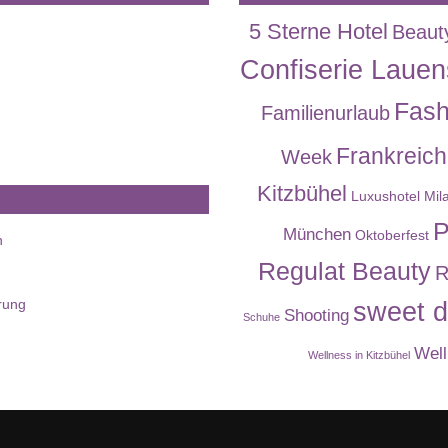
5 Sterne Hotel
Beaut
Confiserie Lauen
Fash
Familienurlaub
Frankreich
Week
Kitzbühel
Luxushotel
Mil
P
München
Oktoberfest
n
Regulat Beauty
R
rung
sweet d
Shooting
Schuhe
Well
Wellness in Kitzbühel