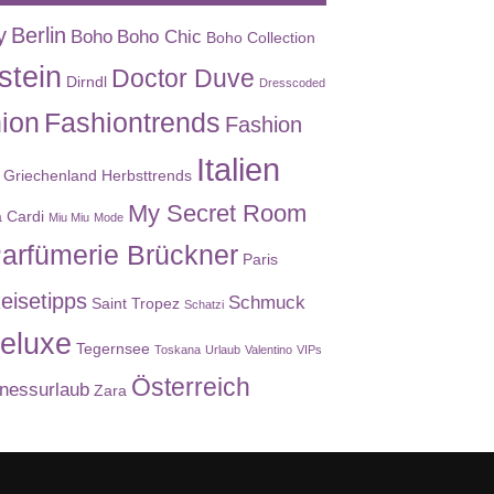
y
Berlin
Boho
Boho Chic
Boho Collection
stein
Doctor Duve
Dirndl
Dresscoded
ion
Fashiontrends
Fashion
Italien
Griechenland
Herbsttrends
My Secret Room
a Cardi
Miu Miu
Mode
arfümerie Brückner
Paris
eisetipps
Schmuck
Saint Tropez
Schatzi
eluxe
Tegernsee
Toskana
Urlaub
Valentino
VIPs
Österreich
nessurlaub
Zara