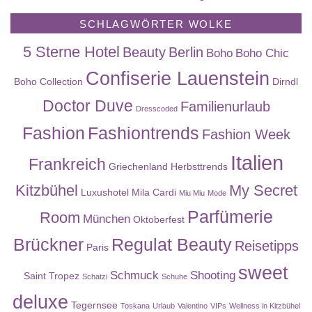
SCHLAGWÖRTER WOLKE
5 Sterne Hotel
Beauty
Berlin
Boho
Boho Chic
Confiserie Lauenstein
Boho Collection
Dirndl
Doctor Duve
Familienurlaub
Dresscoded
Fashion
Fashiontrends
Fashion Week
Italien
Frankreich
Griechenland
Herbsttrends
Kitzbühel
My Secret
Luxushotel
Mila Cardi
Miu Miu
Mode
Parfümerie
Room
München
Oktoberfest
Brückner
Regulat Beauty
Reisetipps
Paris
sweet
Schmuck
Shooting
Saint Tropez
Schatzi
Schuhe
deluxe
Tegernsee
Toskana
Urlaub
Valentino
VIPs
Wellness in Kitzbühel