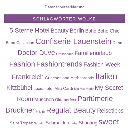
Datenschutzerklärung
SCHLAGWÖRTER WOLKE
5 Sterne Hotel
Beauty
Berlin
Boho
Boho Chic
Confiserie Lauenstein
Boho Collection
Dirndl
Doctor Duve
Familienurlaub
Dresscoded
Fashion
Fashiontrends
Fashion Week
Italien
Frankreich
Griechenland
Herbsttrends
Kitzbühel
My Secret
Luxushotel
Mila Cardi
Miu Miu
Mode
Parfümerie
Room
München
Oktoberfest
Brückner
Regulat Beauty
Reisetipps
Paris
sweet
Schmuck
Shooting
Saint Tropez
Schatzi
Schuhe