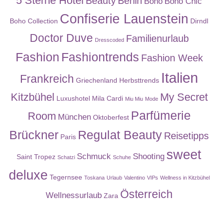
5 Sterne Hotel
Beauty
Berlin
Boho
Boho Chic
Confiserie Lauenstein
Boho Collection
Dirndl
Doctor Duve
Familienurlaub
Dresscoded
Fashion
Fashiontrends
Fashion Week
Italien
Frankreich
Griechenland
Herbsttrends
Kitzbühel
My Secret
Luxushotel
Mila Cardi
Miu Miu
Mode
Parfümerie
Room
München
Oktoberfest
Brückner
Regulat Beauty
Reisetipps
Paris
sweet
Schmuck
Shooting
Saint Tropez
Schatzi
Schuhe
deluxe
Tegernsee
Toskana
Urlaub
Valentino
VIPs
Wellness in Kitzbühel
Österreich
Wellnessurlaub
Zara