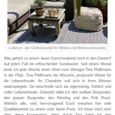
Loberon, der Onlinehandel für Möbel und Wohnaccessoires
Was gehört zu einem lauen Sommerabend noch in den Garten?
Auf jeden Fall ein erfrischender Sundowner. Seit einem Monat
teste ich jede Woche einen Wein vom Weingut Tina Pfaffmann
in der Pfalz. Tina Pfaffmann die Winzerin, produziert Weine für
die Lebensfreude. Ihr Charakter soll sich in ihren Weinen
widerspiegeln. Sie beschreibt sich als eigensinnig, fröhlich und
voller Lebensfreude. Getestet habe ich den weißen Burgunder,
den grauen Burgunder, den Riesling und den Pink Rosé.
Wirklich alle, sind hervorragend! Euch erwarten hier tolle
Qualitätsweine zu einem sehr fairen Preis. Ich freue mich sehr
über diese Kooperation, denn durch Tina habe ich den